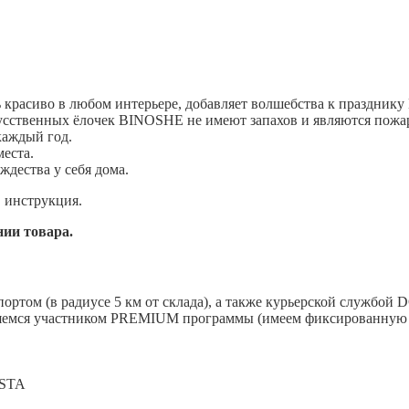
расиво в любом интерьере, добавляет волшебства к празднику 
кусственных ёлочек BINOSHE не имеют запахов и являются пожа
каждый год.
места.
дества у себя дома.
, инструкция.
ии товара.
ортом (в радиусе 5 км от склада), а также курьерской службой
яемся участником PREMIUM программы (имеем фиксированную с
ISTA